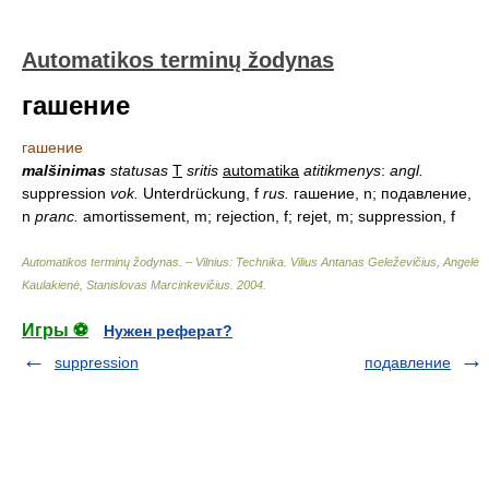
Automatikos terminų žodynas
гашение
гашение
malšinimas
statusas
T
sritis
automatika
atitikmenys
:
angl.
suppression
vok.
Unterdrückung, f
rus.
гашение, n; подавление,
n
pranc.
amortissement, m; rejection, f; rejet, m; suppression, f
Automatikos terminų žodynas. – Vilnius: Technika
.
Vilius Antanas Geleževičius, Angelė
Kaulakienė, Stanislovas Marcinkevičius
.
2004
.
Игры ⚽
Нужен реферат?
suppression
подавление