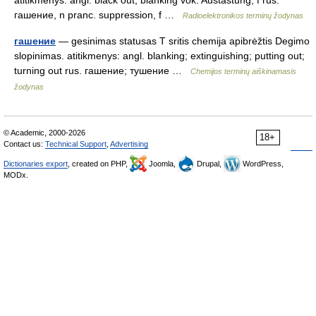
atitikmenys: angl. black out; blanking vok. Austastung, f rus.
гашение, n pranc. suppression, f …
Radioelektronikos terminų žodynas
гашение
— gesinimas statusas T sritis chemija apibrėžtis Degimo
slopinimas. atitikmenys: angl. blanking; extinguishing; putting out;
turning out rus. гашение; тушение …
Chemijos terminų aiškinamasis
žodynas
© Academic, 2000-2026
18+
Contact us:
Technical Support
,
Advertising
Dictionaries export
, created on PHP,
Joomla,
Drupal,
WordPress,
MODx.