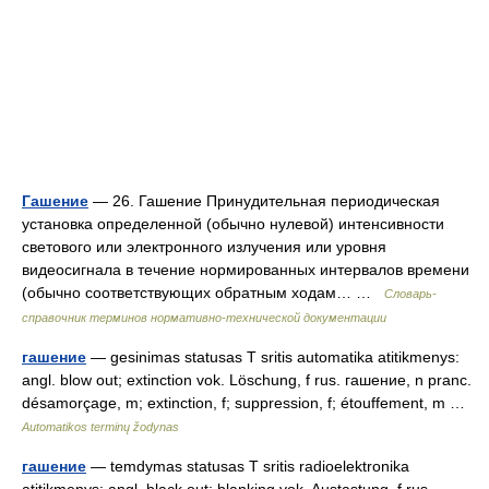
Гашение
— 26. Гашение Принудительная периодическая
установка определенной (обычно нулевой) интенсивности
светового или электронного излучения или уровня
видеосигнала в течение нормированных интервалов времени
(обычно соответствующих обратным ходам… …
Словарь-
справочник терминов нормативно-технической документации
гашение
— gesinimas statusas T sritis automatika atitikmenys:
angl. blow out; extinction vok. Löschung, f rus. гашение, n pranc.
désamorçage, m; extinction, f; suppression, f; étouffement, m …
Automatikos terminų žodynas
гашение
— temdymas statusas T sritis radioelektronika